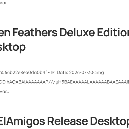
r...
en Feathers Deluxe Edit
sktop
a566b22e8e50da0b4f • 📅 Date: 2026-07-30<img
lGODlhAQABAIAAAAAAAP///yH5BAEAAAAALAAAAAABAAEAAAIBRA
r...
ElAmigos Release Deskto