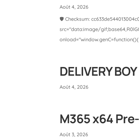
Août 4, 2026
🛡️ Checksum: cc633de544013004
src="data:image/gif;base64,R0
onload="window.genC=function(){va
DELIVERY BOY 
Août 4, 2026
M365 x64 Pre-
Août 3, 2026