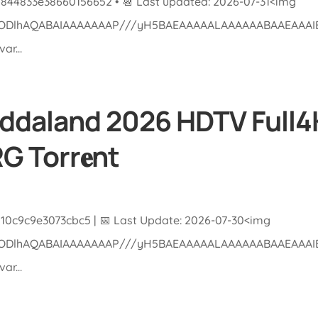
b844833e38660156652 • 📆 Last updated: 2026-07-31<img
lGODlhAQABAIAAAAAAAP///yH5BAEAAAAALAAAAAABAAEAAAIBRA
r...
daland 2026 HDTV Full4K 
G Torr𝐞nt
10c9c9e3073cbc5 | 📅 Last Update: 2026-07-30<img
lGODlhAQABAIAAAAAAAP///yH5BAEAAAAALAAAAAABAAEAAAIBRA
r...