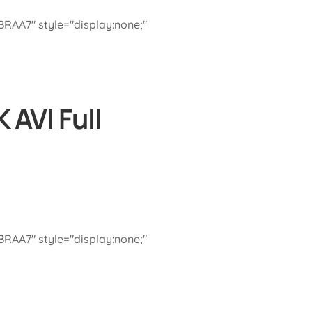
A7" style="display:none;"
AVI Full
A7" style="display:none;"