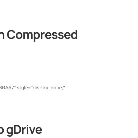
ion Compressed
A7" style="display:none;"
p gDrive