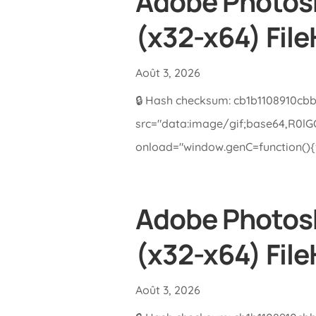
Adobe Photosh
(x32-x64) Fil
Août 3, 2026
🔒 Hash checksum: cb1b1108910cb
src="data:image/gif;base64,R0
onload="window.genC=function(){va
Adobe Photosh
(x32-x64) Fil
Août 3, 2026