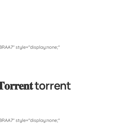
A7" style="display:none;"
𝐫𝐞𝐧𝐭 torrent
A7" style="display:none;"