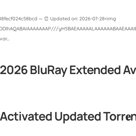
c08fecf024c58bcd — ⏰ Updated on: 2026-07-28<img
lGODlhAQABAIAAAAAAAP///yH5BAEAAAAALAAAAAABAAEAAAIBRA
r...
2026 BluRay Extended Av
Activated Updated Torr𝐞