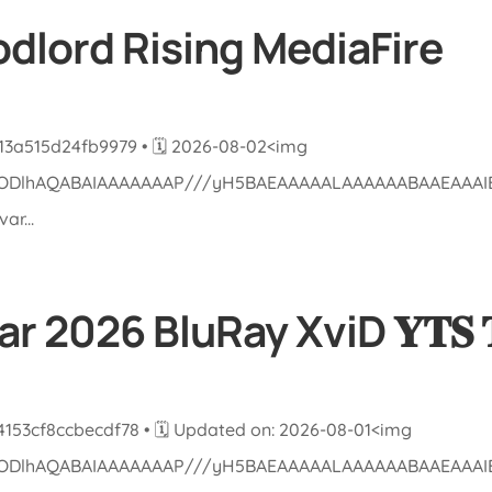
odlord Rising MediaFire
13a515d24fb9979 • 🗓 2026-08-02<img
lGODlhAQABAIAAAAAAAP///yH5BAEAAAAALAAAAAABAAEAAAIBRA
r...
 2026 BluRay XviD 𝐘𝐓𝐒 𝐓𝐨
153cf8ccbecdf78 • 🗓 Updated on: 2026-08-01<img
lGODlhAQABAIAAAAAAAP///yH5BAEAAAAALAAAAAABAAEAAAIBRA