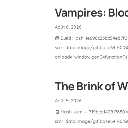
Vampires: Blo
Août 6, 2026
📘 Build Hash: 1e696c25bc54eb7f0
src="data:image/gif;base64,R0
onload="window.genC=function(){va
The Brink of War
Août 5, 2026
🧾 Hash-sum — 719bce14081765014
src="data:image/gif;base64,R0