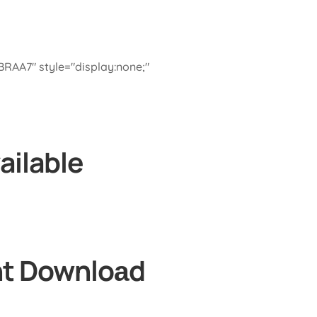
A7" style="display:none;"
ailable
nt Downloаd