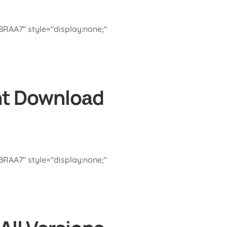
A7" style="display:none;"
nt Downloаd
A7" style="display:none;"