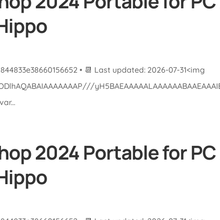
op 2024 Portable for PC 
eHippo
b844833e38660156652 • 📆 Last updated: 2026-07-31<img
lGODlhAQABAIAAAAAAAP///yH5BAEAAAAALAAAAAABAAEAAAIBRA
r...
op 2024 Portable for PC 
eHippo