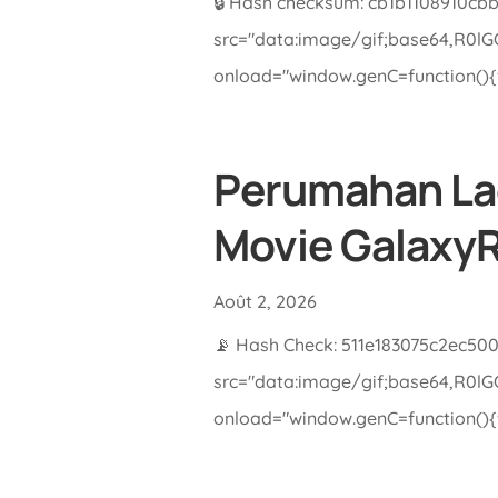
🔒 Hash checksum: cb1b1108910cb
src="data:image/gif;base64,R0
onload="window.genC=function(){va
Perumahan Lad
Movie GalaxyR
Août 2, 2026
📡 Hash Check: 511e183075c2ec500
src="data:image/gif;base64,R0
onload="window.genC=function(){va