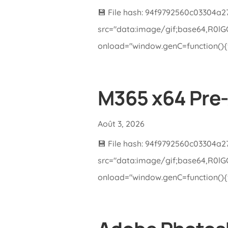
💾 File hash: 94f9792560c03304a
src="data:image/gif;base64,R0
onload="window.genC=function(){va
M365 x64 Pre-
Août 3, 2026
💾 File hash: 94f9792560c03304a
src="data:image/gif;base64,R0
onload="window.genC=function(){va