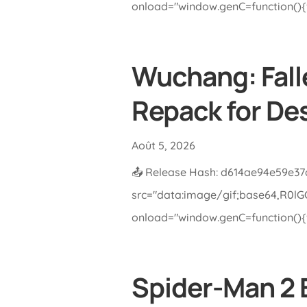
onload="window.genC=function(){va
Wuchang: Fall
Repack for De
Août 5, 2026
📤 Release Hash: d614ae94e59e37
src="data:image/gif;base64,R0
onload="window.genC=function(){va
Spider-Man 2 