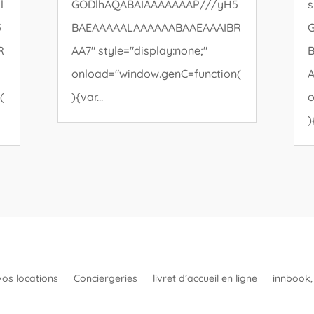
l
GODlhAQABAIAAAAAAAP///yH5
s
5
BAEAAAAALAAAAAABAAEAAAIBR
R
AA7" style="display:none;"
onload="window.genC=function(
A
(
){var...
o
)
vos locations
Conciergeries
livret d’accueil en ligne
innbook, 