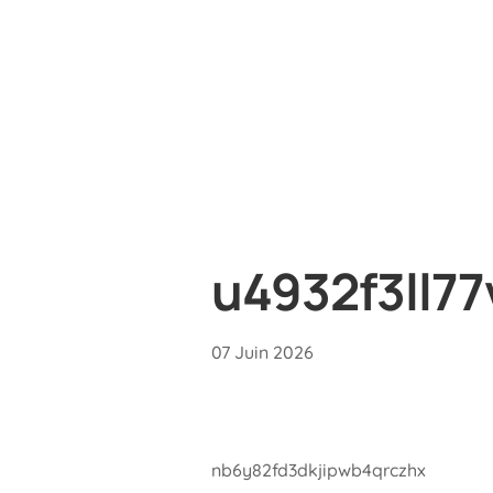
u4932f3ll77
07 Juin 2026
nb6y82fd3dkjipwb4qrczhx