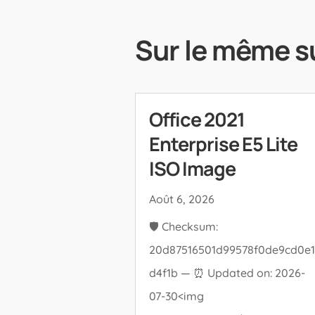
Sur le même s
Office 2021
Enterprise E5 Lite
ISO Image
Août 6, 2026
🛡️ Checksum:
20d87516501d99578f0de9cd0e1
d4f1b — ⏰ Updated on: 2026-
07-30<img