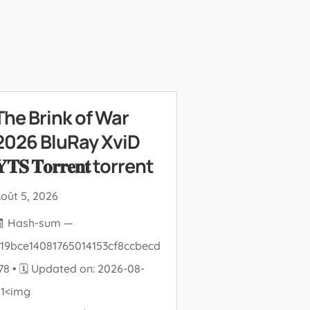
The Brink of War
2026 BluRay XviD
𝐓𝐒 𝐓𝐨𝐫𝐫𝐞𝐧𝐭 torrent
oût 5, 2026
🧾 Hash-sum —
19bce14081765014153cf8ccbecd
78 • 🗓 Updated on: 2026-08-
01<img