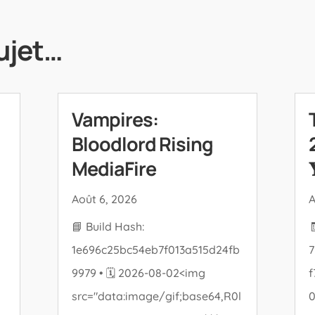
ujet…
Vampires:
Bloodlord Rising
MediaFire

Août 6, 2026
A
📘 Build Hash:
1e696c25bc54eb7f013a515d24fb
7
9979 • 🗓 2026-08-02<img
f
src="data:image/gif;base64,R0l