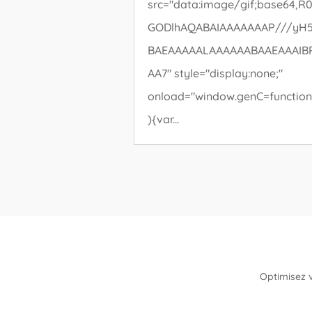
src="data:image/gif;base64,R0
GODlhAQABAIAAAAAAAP///yH
BAEAAAAALAAAAAABAAEAAAIB
AA7" style="display:none;"
onload="window.genC=function
){var...
Optimisez 